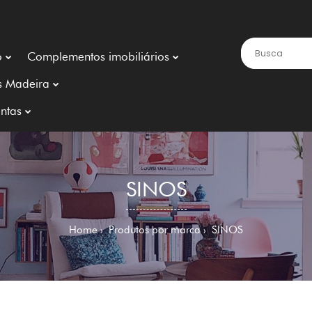
o
Complementos imobiliários
s Madeira
ntas
SINOS
Home
Produtos por marca
SINOS