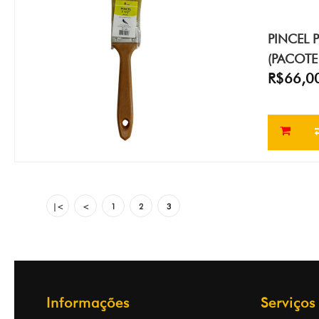
PINCEL 
(PACOTE
R$66,0
|<
<
1
2
3
Informações
Serviços