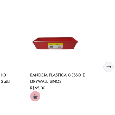
LHO
BANDEJA PLASTICA GESSO E
CO
3,6LT
DRYWALL SINOS
DE
R$65,00
SI
R$