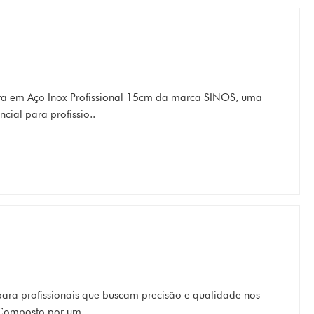
 em Aço Inox Profissional 15cm da marca SINOS, uma
cial para profissio..
l para profissionais que buscam precisão e qualidade nos
Composto por um..