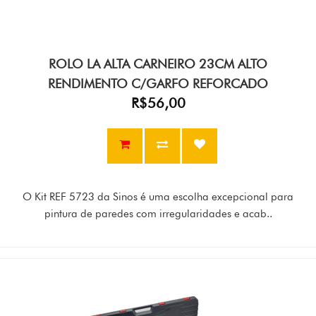
ROLO LA ALTA CARNEIRO 23CM ALTO
RENDIMENTO C/GARFO REFORCADO
R$56,00
O Kit REF 5723 da Sinos é uma escolha excepcional para
pintura de paredes com irregularidades e acab..