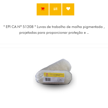
* EPI CA Nº 51208 * Luvas de trabalho de malha pigmentada ,
projetadas para proporcionar proteção e ..