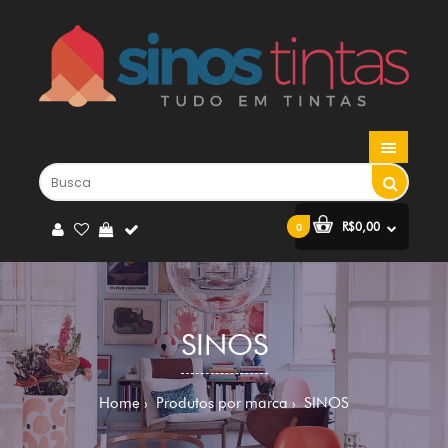
R$0,00
0
SINOS
Home
Produtos por marca
SINOS