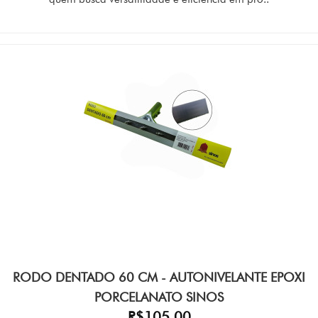
RODO DENTADO 60 CM - AUTONIVELANTE EPOXI
PORCELANATO SINOS
R$105,00