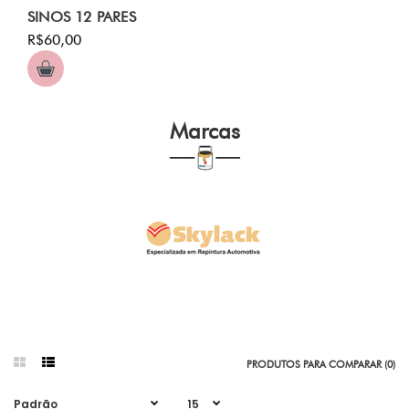
SINOS 12 PARES
R$60,00
Marcas
PRODUTOS PARA COMPARAR (0)