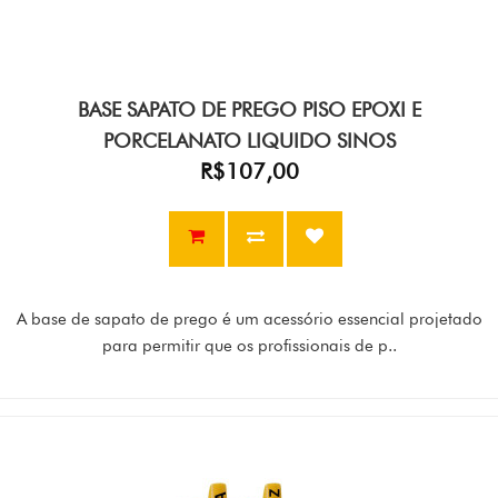
BASE SAPATO DE PREGO PISO EPOXI E
PORCELANATO LIQUIDO SINOS
R$107,00
A base de sapato de prego é um acessório essencial projetado
para permitir que os profissionais de p..