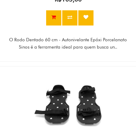
O Rodo Dentado 60 cm - Autonivelante Epóxi Porcelanato
Sinos é a ferramenta ideal para quem busca un..