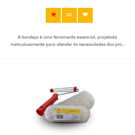
A bandeja é uma ferramenta essencial, projetada
meticulosamente para atender às necessidades dos pro..