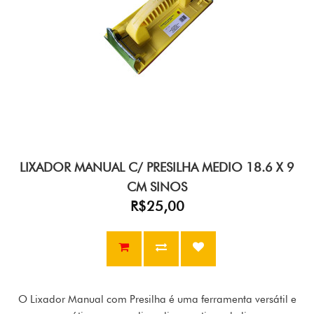
LIXADOR MANUAL C/ PRESILHA MEDIO 18.6 X 9
CM SINOS
R$25,00
O Lixador Manual com Presilha é uma ferramenta versátil e