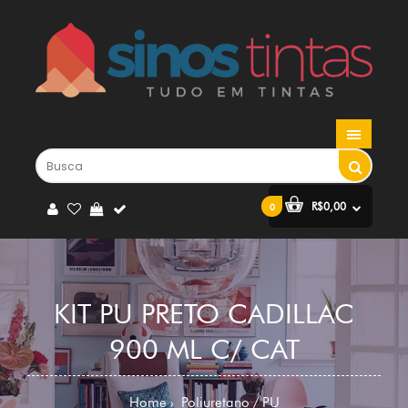
R$0,00
0
KIT PU PRETO CADILLAC
900 ML C/ CAT
Home
Poliuretano / PU