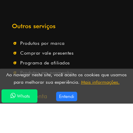
Outros serviços
Produtos por marca
Comprar vale presentes
Programa de afiliados
Produtos em promoção
Ao navegar neste site, você aceita os cookies que usamos
para melhorar sua experiência.
Mais informações.
Minha conta
Whats
Whats
Entendi
Minha conta
Histórico de pedidos
Lista de desejos