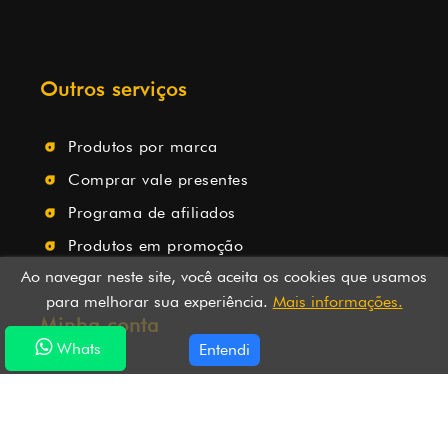
Outros serviços
Produtos por marca
Comprar vale presentes
Programa de afiliados
Produtos em promoção
Ao navegar neste site, você aceita os cookies que usamos
para melhorar sua experiência.
Mais informações.
Minha conta
Whats
Whats
Entendi
Minha conta
Histórico de pedidos